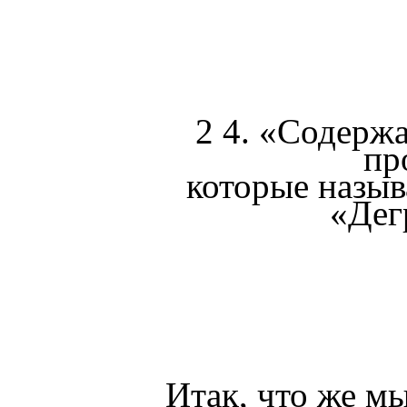
2 4. «Содерж
пр
которые назыв
«Дег
Итак, что же м